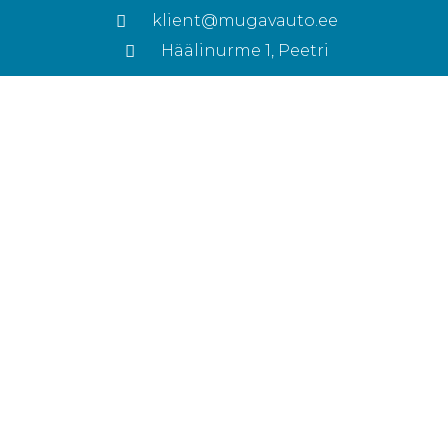
klient@mugavauto.ee
Häälinurme 1, Peetri