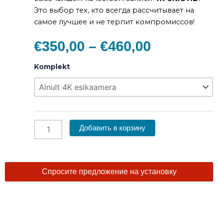
Это выбор тех, кто всегда рассчитывает на
самое лучшее и не терпит компромиссов!
€
350,00
–
€
460,00
Диапазон
цен:
Количество
Komplekt
товара
€350,00
THINKWARE
–
U1000,
€460,00
4K
UHD
Видеорегистратор
Добавить в корзину
Спросите предложение на установку