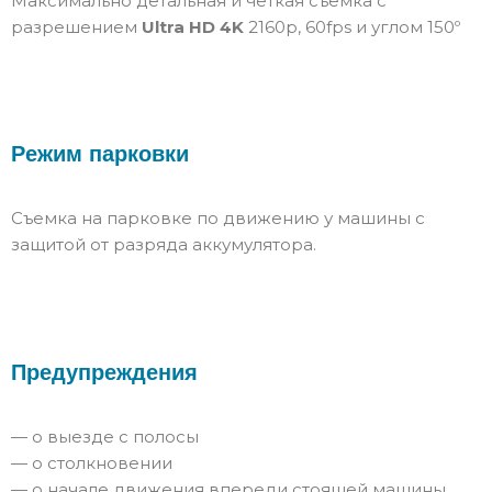
Максимально детальная и чёткая съемка с
разрешением
Ultra HD 4K
2160p, 60fps и углом 150º
Режим парковки
Съемка на парковке по движению у машины с
защитой от разряда аккумулятора.
Предупреждения
— о выезде с полосы
— о столкновении
— о начале движения впереди стоящей машины