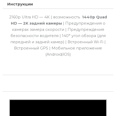
Инструкции
2160p Ultra HD — 4K | возможность
1440p Quad
HD — 2K
задней камеры
| Предупреждения о
камерах замера скорости | Предупреждения
безопасности водителя | 140° угол обзора (для
передней и задней камер) | Встроенный Wi-Fi |
Встроенный GPS | Мобильное приложение
(Android/iOS)