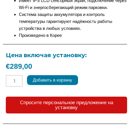
Имеет IPS LCD сенсорный экран, подключение через
Wi-Fi и энергосберегающий режим парковки.
Система защиты аккумулятора и контроль
температуры гарантируют надёжность работы
устройства в любых условиях.
Произведено в Корее
Цена включая установку:
€
289,00
Количество
Добавить в корзину
товара
FineVu
GX7000
2K
Спросите персональное предложение на
Видеорегистратор
установку
с
2
камерами