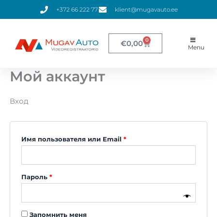
Перейти
Обязательно
Обязательно
+372 66 222 77
klient@mugavauto.ee
к
содержимому
0
Корзина
€
0,00
Menu
Мой аккаунт
Вход
Имя пользователя или Email
*
Пароль
*
Запомнить меня